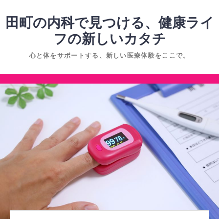
コ
ン
田町の内科で見つける、健康ライ
テ
フの新しいカタチ
ン
心と体をサポートする、新しい医療体験をここで。
ツ
へ
コ
ス
ン
キ
テ
ッ
ン
プ
ツ
へ
ス
キ
ッ
プ