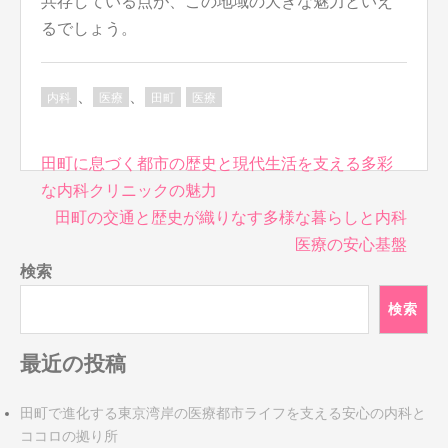
共存している点が、この地域の大きな魅力といえ
るでしょう。
、
、
内科
医療
田町
医療
投
田町に息づく都市の歴史と現代生活を支える多彩
稿
な内科クリニックの魅力
ナ
田町の交通と歴史が織りなす多様な暮らしと内科
ビ
医療の安心基盤
ゲ
検索
ー
シ
検索
ョ
ン
最近の投稿
田町で進化する東京湾岸の医療都市ライフを支える安心の内科と
ココロの拠り所